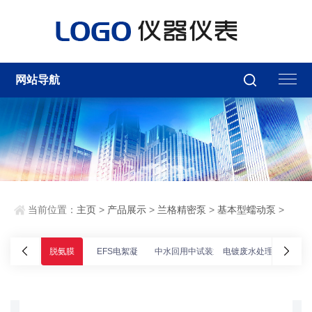
网站导航
当前位置：
主页
>
产品展示
>
兰格精密泵
>
基本型蠕动泵
>
脱氨膜
EFS电絮凝
中水回用中试装置
电镀废水处理
乳化液